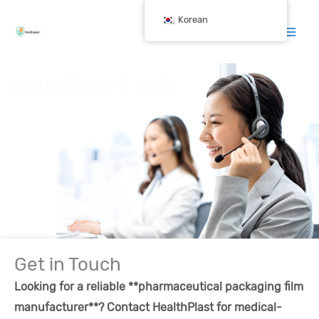
跳
Korean
至
内
容
CONTACT US
집
-
문의하기
Get in Touch
Looking for a reliable **pharmaceutical packaging film
manufacturer**? Contact HealthPlast for medical-