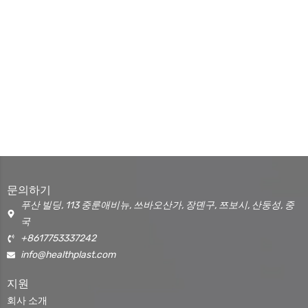
문의하기
푸산 빌딩, 113 중룬애비뉴, 쓰바오산가, 장뎬구, 쯔보시, 산둥성, 중
국
+8617753337242
info@healthplast.com
지원
회사 소개