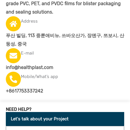
grade PVC, PET, and PVDC films for blister packaging
and sealing solutions.
Address
푸산 빌딩, 113 중룬애비뉴, 쓰바오산가, 장뎬구, 쯔보시, 산
둥성, 중국
E-mail
info@healthplast.com
Mobile/What’s app
+8617753337242
NEED HELP?
Let's talk about your Project
이