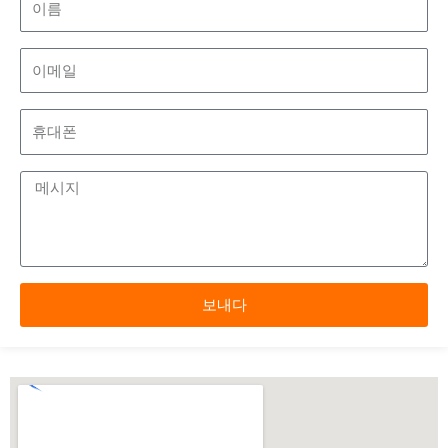
름
이
메
일
휴
대
폰
메
시
지
보내다