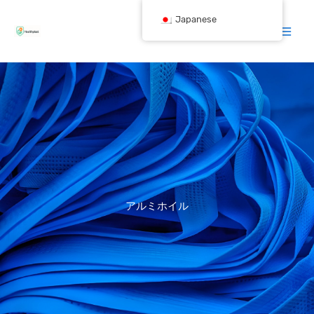
跳
Japanese
至
内
容
アルミホイル